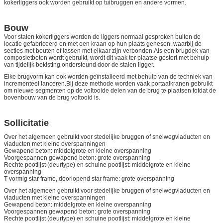
kokerliggers ook worden gebruikt op tuibruggen en andere vormen.
Bouw
Voor stalen kokerliggers worden de liggers normaal gesproken buiten de
locatie gefabriceerd en met een kraan op hun plaats gehesen, waarbij de
secties met bouten of lassen met elkaar zijn verbonden.Als een brugdek van
composietbeton wordt gebruikt, wordt dit vaak ter plaatse gestort met behulp
van tijdelijk bekisting ondersteund door de stalen ligger.
Elke brugvorm kan ook worden geïnstalleerd met behulp van de techniek van
incrementeel lanceren.Bij deze methode worden vaak portaalkranen gebruikt
om nieuwe segmenten op de voltooide delen van de brug te plaatsen totdat de
bovenbouw van de brug voltooid is.
Sollicitatie
Over het algemeen gebruikt voor stedelijke bruggen of snelwegviaducten en
viaducten met kleine overspanningen
Gewapend beton: middelgrote en kleine overspanning
Voorgespannen gewapend beton: grote overspanning
Rechte pootlijst (deurtype) en schuine pootlijst: middelgrote en kleine
overspanning
T-vormig star frame, doorlopend star frame: grote overspanning
Over het algemeen gebruikt voor stedelijke bruggen of snelwegviaducten en
viaducten met kleine overspanningen
Gewapend beton: middelgrote en kleine overspanning
Voorgespannen gewapend beton: grote overspanning
Rechte pootlijst (deurtype) en schuine pootlijst: middelgrote en kleine