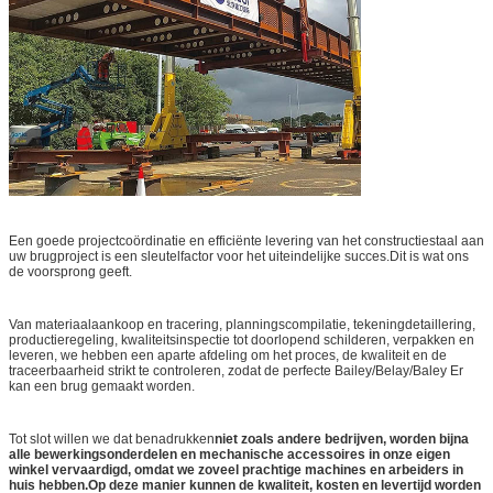
Een goede projectcoördinatie en efficiënte levering van het constructiestaal aan
uw brugproject is een sleutelfactor voor het uiteindelijke succes.Dit is wat ons
de voorsprong geeft.
Van materiaalaankoop en tracering, planningscompilatie, tekeningdetaillering,
productieregeling, kwaliteitsinspectie tot doorlopend schilderen, verpakken en
leveren, we hebben een aparte afdeling om het proces, de kwaliteit en de
traceerbaarheid strikt te controleren, zodat de perfecte Bailey/Belay/Baley Er
kan een brug gemaakt worden.
Tot slot willen we dat benadrukken
niet zoals andere bedrijven, worden bijna
alle bewerkingsonderdelen en mechanische accessoires in onze eigen
winkel vervaardigd, omdat we zoveel prachtige machines en arbeiders in
huis hebben.Op deze manier kunnen de kwaliteit, kosten en levertijd worden