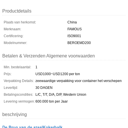
Productdetails
Plaats van herkomst:
China
Merknaam:
FAMOUS
Certificering:
ISO9001
Modelnummer:
BEROEMD200
Betalen & Verzenden Algemene voorwaarden
Min. bestelaantal:
1
Prijs:
USD1000~USD1200 per ton
Verpakking Details:
zeewaardige verpakking voor container het verschepen
Levertijd:
30 DAGEN
Betalingscondities:
L/C, T/T, D/A, D/P, Western Union
Levering vermogen:
600.000 ton per Jaar
beschrijving
De Brug van de staalKokerbalk