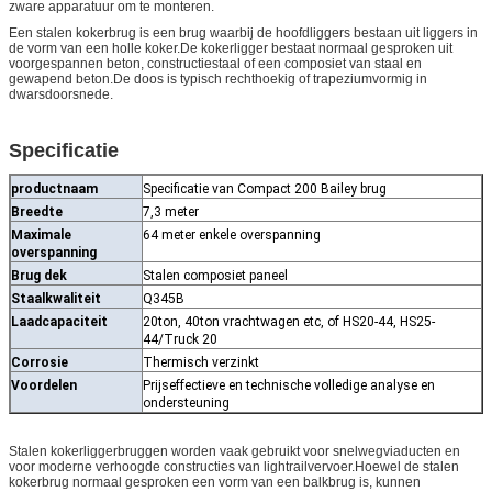
zware apparatuur om te monteren.
Een stalen kokerbrug is een brug waarbij de hoofdliggers bestaan ​​uit liggers in
de vorm van een holle koker.De kokerligger bestaat normaal gesproken uit
voorgespannen beton, constructiestaal of een composiet van staal en
gewapend beton.De doos is typisch rechthoekig of trapeziumvormig in
dwarsdoorsnede.
Specificatie
productnaam
Specificatie van Compact 200 Bailey brug
Breedte
7,3 meter
Maximale
64 meter enkele overspanning
overspanning
Brug dek
Stalen composiet paneel
Staalkwaliteit
Q345B
Laadcapaciteit
20ton, 40ton vrachtwagen etc, of HS20-44, HS25-
44/Truck 20
Corrosie
Thermisch verzinkt
Voordelen
Prijseffectieve en technische volledige analyse en
ondersteuning
Stalen kokerliggerbruggen worden vaak gebruikt voor snelwegviaducten en
voor moderne verhoogde constructies van lightrailvervoer.Hoewel de stalen
kokerbrug normaal gesproken een vorm van een balkbrug is, kunnen