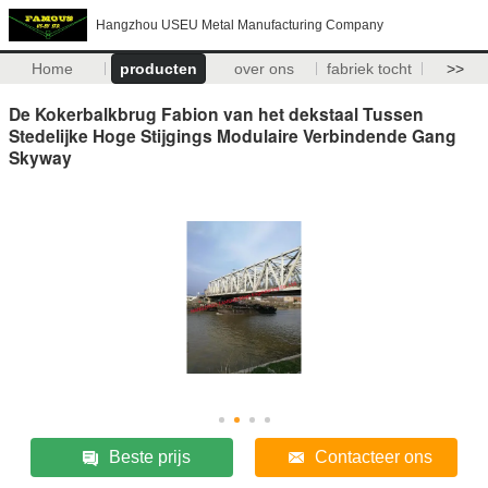
Hangzhou USEU Metal Manufacturing Company
Home
producten
over ons
fabriek tocht
>>
De Kokerbalkbrug Fabion van het dekstaal Tussen
Stedelijke Hoge Stijgings Modulaire Verbindende Gang
Skyway
Beste prijs
Contacteer ons