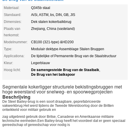
Materiaal:
Q345b staal
Standaard:
AiSi, ASTM, bs, DIN, GB, JIS
Dimensies:
Dek stalen kokerbalkbrug
Plaats van
Zhejiang, China (vasteland)
herkomst:
Modelnummer:
CB100 (321-type) &HD200
Type:
Modulair dektype Assemblage Stalen Bruggen
Applicationa:
De tijdelijke of Permanente Brug van de Staalstructuur
Kleur:
Legerblauw
De samengestelde Brug van de Staalbalk
Hoog licht:
,
De Brug van het balkspoor
Segmentale kokerligger structurele bekistingsbruggen met
hoge weerstand voor snelweg- en spoorwegprojecten
Beschrijving
De Steel Bailey-brug is een soort draagbare, geprefabriceerde
vakwerkbrug.Het werd tijdens de Tweede Wereldoorlog door de Britten
ontwikkeld voor militair gebruik en
zag uitgebreid gebruik door Britse, Canadese en Amerikaanse militaire
technische eenheden.Een Bailey-brug heeft het voordeel dat er geen speciaal
gereedschap of gereedschap voor nodig is