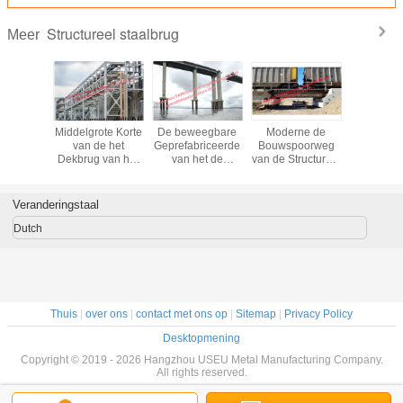
Structureel staalbrug
Meer
ucturele
Middelgrote Korte
De beweegbare
Moderne de
Van de
g van de
van de het
Geprefabriceerde
Bouwspoorweg
Staalbalk
alk, het
Dekbrug van het
van het de
van de Structureel
wegspo
g van de
Spanwijdtestaal
Pijlersteunpunt
Staalbrug door of
Vervaardig
boog voor
het
van de Structureel
de Balk (DPG)
de de Vor
die Baan
Metaalspoorweg
Staalbrug
van de Dekplaat
de B
Veranderingstaal
n die
de Voetrang van
Vervaardiging van
Oversp
an door
Q345B of Q460C-
de
door P
Dutch
Kolomleidingen
Ondersteunende
Thuis
|
over ons
|
contact met ons op
|
Sitemap
|
Privacy Policy
Desktopmening
Copyright © 2019 - 2026 Hangzhou USEU Metal Manufacturing Company.
All rights reserved.