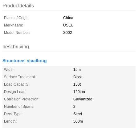
Productdetails
Place of Origin:
China
Merknaam:
USEU
Model Number:
S002
beschrijving
Structureel staalbrug
Width:
15m
Surface Treatment:
Blast
Load Capacity:
150t
Design Load:
120ton
Corrosion Protection:
Galvanized
Number of Spans:
2
Deck Type:
Steel
Length:
500m