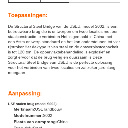
Toepassingen:
De Structural Steel Bridge van de USEU, model S002, is een
betrouwbare brug die is ontworpen om twee locaties met een
staalconstructie te verbinden.Het is gemaakt in China met
een Astm ontwerp standaard en het kan ondersteunen tot vier
rijstrokenHet dektype is van staal en de ontwerplastcapaciteit
is tot 120 ton. De oppervlaktebehandeling is explosief en
zorgt ervoor dat de brug veilig en duurzaam is.Deze
Structural Steel Bridge van USEU is de perfecte oplossing
voor het verbinden van twee locaties en zal zeker jarenlang
meegaan.
Aanpassing:
USE stalen brug (model S002)
Merknaam:
USE landbouw
Modelnummer:
S002
Plaats van oorsprong:
China
Type dek:
Staal