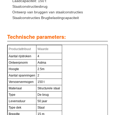
Laadcapaciteit: 150 t
Staalconstructiesbrug
Ontwerp van bruggen van staalconstructies
Staalconstructies Brugbelastingcapaciteit
Technische parameters:
Productattribuut
Waarde
Aantal rijstroken
4
Ontwerpnorm
Astma
Hoogte
2.5m
Aantal spanningen
2
Vervoervermogen
150 t
Materiaal
Structurele staal
Type
De brug
Levensduur
50 jaar
Type dek
Staal
Breedte
15 m