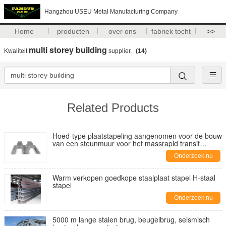
Hangzhou USEU Metal Manufacturing Company
Home
producten
over ons
fabriek tocht
>>
multi storey building
Kwaliteit
supplier.
(14)
Related Products
Hoed-type plaatstapeling aangenomen voor de bouw
van een steunmuur voor het massrapid transit
systeem (MRT)
Onderzoek nu
Warm verkopen goedkope staalplaat stapel H-staal
stapel
Onderzoek nu
5000 m lange stalen brug, beugelbrug, seismisch