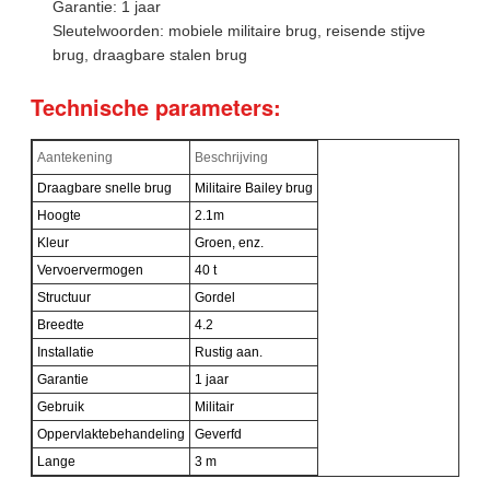
Garantie: 1 jaar
Sleutelwoorden: mobiele militaire brug, reisende stijve
brug, draagbare stalen brug
Technische parameters:
Aantekening
Beschrijving
Draagbare snelle brug
Militaire Bailey brug
Hoogte
2.1m
Kleur
Groen, enz.
Vervoervermogen
40 t
Structuur
Gordel
Breedte
4.2
Installatie
Rustig aan.
Garantie
1 jaar
Gebruik
Militair
Oppervlaktebehandeling
Geverfd
Lange
3 m