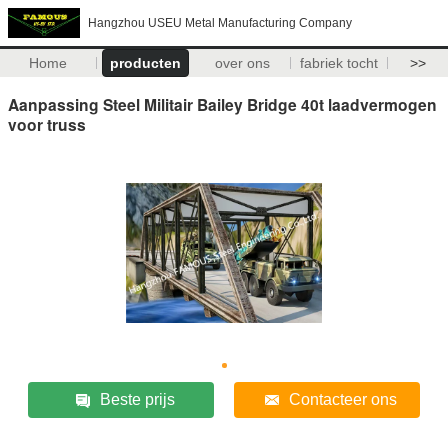
Hangzhou USEU Metal Manufacturing Company
Home
producten
over ons
fabriek tocht
>>
Aanpassing Steel Militair Bailey Bridge 40t laadvermogen
voor truss
Beste prijs
Contacteer ons