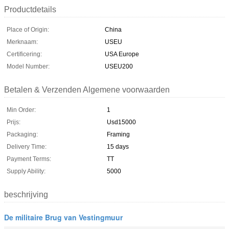
Productdetails
Place of Origin:
China
Merknaam:
USEU
Certificering:
USA Europe
Model Number:
USEU200
Betalen & Verzenden Algemene voorwaarden
Min Order:
1
Prijs:
Usd15000
Packaging:
Framing
Delivery Time:
15 days
Payment Terms:
TT
Supply Ability:
5000
beschrijving
De militaire Brug van Vestingmuur