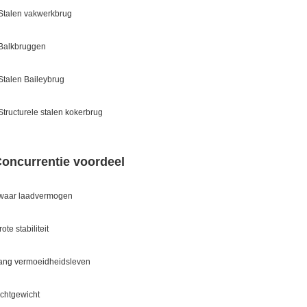
 Stalen vakwerkbrug
 Balkbruggen
 Stalen Baileybrug
 Structurele stalen kokerbrug
oncurrentie voordeel
waar laadvermogen
ote stabiliteit
ang vermoeidheidsleven
ichtgewicht