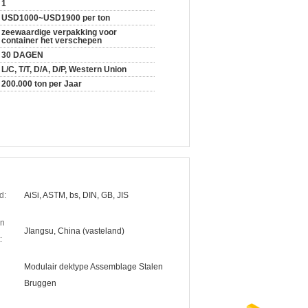
1
USD1000~USD1900 per ton
zeewaardige verpakking voor
container het verschepen
30 DAGEN
L/C, T/T, D/A, D/P, Western Union
200.000 ton per Jaar
d:
AiSi, ASTM, bs, DIN, GB, JIS
an
JIangsu, China (vasteland)
:
Modulair dektype Assemblage Stalen
Bruggen