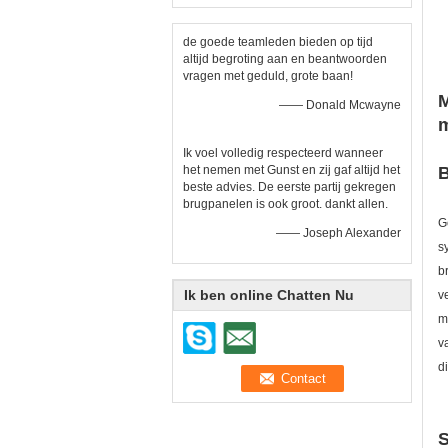
de goede teamleden bieden op tijd
altijd begroting aan en beantwoorden
vragen met geduld, grote baan!
M
—— Donald Mcwayne
m
Ik voel volledig respecteerd wanneer
het nemen met Gunst en zij gaf altijd het
B
beste advies. De eerste partij gekregen
brugpanelen is ook groot. dankt allen.
G
—— Joseph Alexander
s
b
Ik ben online Chatten Nu
v
m
v
d
S