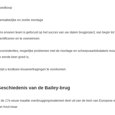
oedkoop
emakkelijke en snelle montage
ns ervaren team is gefocust op het succes van uw stalen brugproject, van begin 
dentificeren en te overwinnen
nconsistenties, mogelijke problemen met de montage en scheepvaartobstakels result
e eerste keer goed is,
elpt u kostbare bouwvertragingen te voorkomen.
eschiedenis van de Bailey-brug
n de 17e eeuw maakte overbruggingsmaterieel deel uit van de trein van Europese en
an hout maar