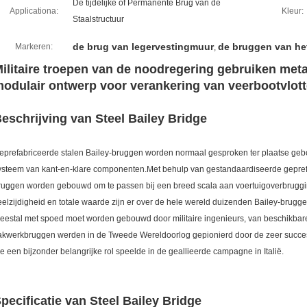
De tijdelijke of Permanente Brug van de
Applicationa:
Kleur:
Staalstructuur
de brug van legervestingmuur
de bruggen van he
Markeren:
,
ilitaire troepen van de noodregering gebruiken meta
odulair ontwerp voor verankering van veerbootvlot
eschrijving van Steel Bailey Bridge
eprefabriceerde stalen Bailey-bruggen worden normaal gesproken ter plaatse ge
ysteem van kant-en-klare componenten.Met behulp van gestandaardiseerde gepre
ruggen worden gebouwd om te passen bij een breed scala aan voertuigoverbrugg
eelzijdigheid en totale waarde zijn er over de hele wereld duizenden Bailey-bruggen g
eestal met spoed moet worden gebouwd door militaire ingenieurs, van beschikbare 
akwerkbruggen werden in de Tweede Wereldoorlog gepionierd door de zeer succesv
ie een bijzonder belangrijke rol speelde in de geallieerde campagne in Italië.
pecificatie van Steel Bailey Bridge