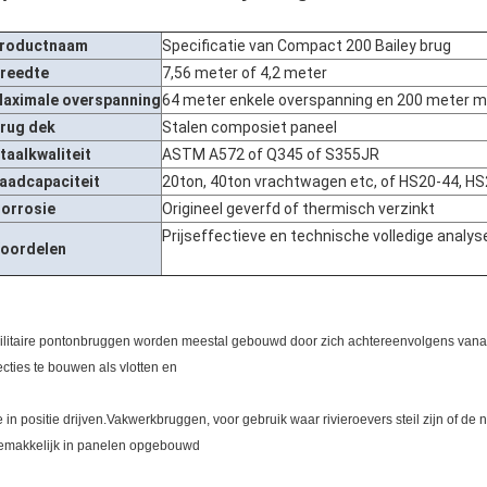
roductnaam
Specificatie van Compact 200 Bailey brug
reedte
7,56 meter of 4,2 meter
aximale overspanning
64 meter enkele overspanning en 200 meter m
rug dek
Stalen composiet paneel
taalkwaliteit
ASTM A572 of Q345 of S355JR
aadcapaciteit
20ton, 40ton vrachtwagen etc, of HS20-44, H
orrosie
Origineel geverfd of thermisch verzinkt
Prijseffectieve en technische volledige analy
oordelen
ilitaire pontonbruggen worden meestal gebouwd door zich achtereenvolgens vanaf de
ecties te bouwen als vlotten en
e in positie drijven.Vakwerkbruggen, voor gebruik waar rivieroevers steil zijn of d
emakkelijk in panelen opgebouwd