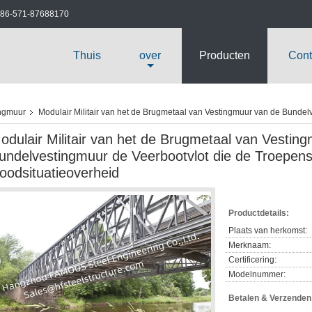
86-571-87688170
Thuis
over
Producten
Cont
ingmuur
Modulair Militair van het de Brugmetaal van Vestingmuur van de Bundel
odulair Militair van het de Brugmetaal van Vestin
undelvestingmuur de Veerbootvlot die de Troepen
oodsituatieoverheid
Productdetails:
Plaats van herkomst:
Merknaam:
Certificering:
Modelnummer:
Betalen & Verzende