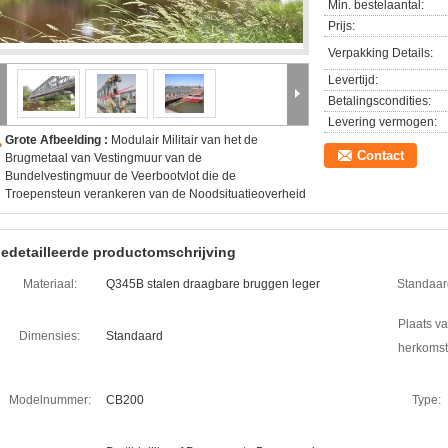
Min. bestelaantal:
Prijs:
Verpakking Details:
Levertijd:
Betalingscondities:
Levering vermogen:
Grote Afbeelding :
Modulair Militair van het de
Contact
Brugmetaal van Vestingmuur van de
Bundelvestingmuur de Veerbootvlot die de
Troepensteun verankeren van de Noodsituatieoverheid
edetailleerde productomschrijving
Materiaal:
Q345B stalen draagbare bruggen leger
Standaar
Plaats v
Dimensies:
Standaard
herkomst
Modelnummer:
CB200
Type: