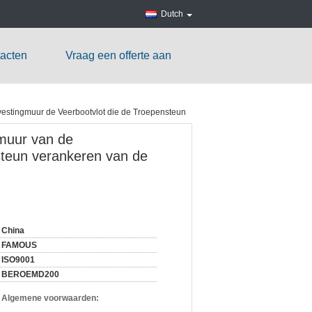
Dutch
acten
Vraag een offerte aan
vestingmuur de Veerbootvlot die de Troepensteun
gmuur van de
steun verankeren van de
China
FAMOUS
ISO9001
BEROEMD200
n Algemene voorwaarden: