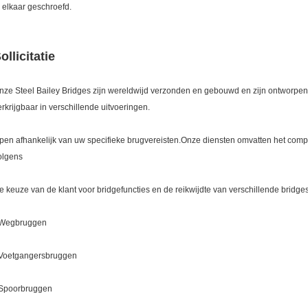
n elkaar geschroefd.
ollicitatie
nze Steel Bailey Bridges zijn wereldwijd verzonden en gebouwd en zijn ontworpen
erkrijgbaar in verschillende uitvoeringen.
ypen afhankelijk van uw specifieke brugvereisten.Onze diensten omvatten het comp
olgens
e keuze van de klant voor bridgefuncties en de reikwijdte van verschillende bridges 
 Wegbruggen
 Voetgangersbruggen
 Spoorbruggen