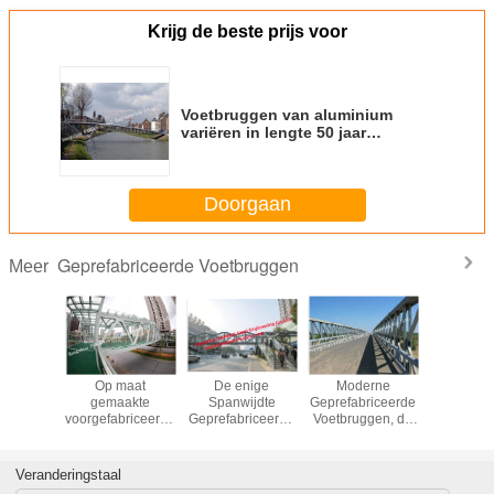
Krijg de beste prijs voor
Voetbruggen van aluminium
variëren in lengte 50 jaar
levensduur
Doorgaan
Geprefabriceerde Voetbruggen
Meer
abriceerde
Op maat
De enige
Moderne
Stand
ersbruggen
gemaakte
Spanwijdte
Geprefabriceerde
geprefabr
 breedte
voorgefabriceerde
Geprefabriceerde
Voetbruggen, de
voetgange
0,3 m
voetgangersbruggen
van de het
Modulaire Weg
Staalstructuur van
van het de
Voertuigbruggen
Voetgangersbrugviaduct
Veranderingstaal
Weg van
van Vestingmuur