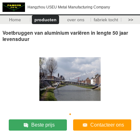
Hangzhou USEU Metal Manufacturing Company
Home
producten
over ons
fabriek tocht
>>
Voetbruggen van aluminium variëren in lengte 50 jaar
levensduur
Beste prijs
Contacteer ons