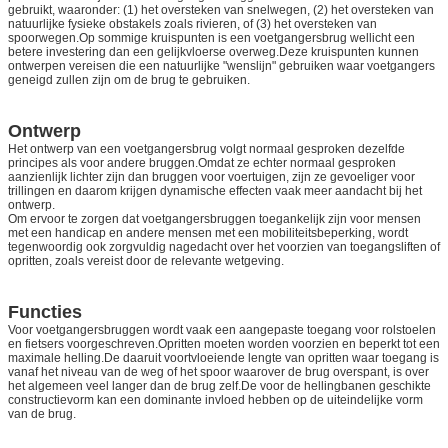
gebruikt, waaronder: (1) het oversteken van snelwegen, (2) het oversteken van
natuurlijke fysieke obstakels zoals rivieren, of (3) het oversteken van
spoorwegen.Op sommige kruispunten is een voetgangersbrug wellicht een
betere investering dan een gelijkvloerse overweg.Deze kruispunten kunnen
ontwerpen vereisen die een natuurlijke "wenslijn" gebruiken waar voetgangers
geneigd zullen zijn om de brug te gebruiken.
Ontwerp
Het ontwerp van een voetgangersbrug volgt normaal gesproken dezelfde
principes als voor andere bruggen.Omdat ze echter normaal gesproken
aanzienlijk lichter zijn dan bruggen voor voertuigen, zijn ze gevoeliger voor
trillingen en daarom krijgen dynamische effecten vaak meer aandacht bij het
ontwerp.
Om ervoor te zorgen dat voetgangersbruggen toegankelijk zijn voor mensen
met een handicap en andere mensen met een mobiliteitsbeperking, wordt
tegenwoordig ook zorgvuldig nagedacht over het voorzien van toegangsliften of
opritten, zoals vereist door de relevante wetgeving.
Functies
Voor voetgangersbruggen wordt vaak een aangepaste toegang voor rolstoelen
en fietsers voorgeschreven.Opritten moeten worden voorzien en beperkt tot een
maximale helling.De daaruit voortvloeiende lengte van opritten waar toegang is
vanaf het niveau van de weg of het spoor waarover de brug overspant, is over
het algemeen veel langer dan de brug zelf.De voor de hellingbanen geschikte
constructievorm kan een dominante invloed hebben op de uiteindelijke vorm
van de brug.