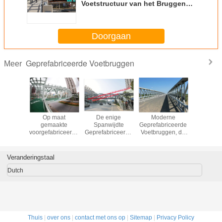
Voetstructuur van het Bruggen
Tijdelijke of Permanente Staal
Doorgaan
Geprefabriceerde Voetbruggen
Meer
abriceerde
Op maat
De enige
Moderne
Stand
ersbruggen
gemaakte
Spanwijdte
Geprefabriceerde
geprefabr
 breedte
voorgefabriceerde
Geprefabriceerde
Voetbruggen, de
voetgange
0,3 m
voetgangersbruggen
van de het
Modulaire Weg
Staalstructuur van
van het de
Voertuigbruggen
Voetgangersbrugviaduct
Veranderingstaal
Weg van
van Vestingmuur
Overcrossing
Tijdelijke
Dutch
Thuis
|
over ons
|
contact met ons op
|
Sitemap
|
Privacy Policy