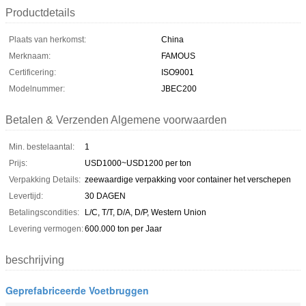
Productdetails
Plaats van herkomst:
China
Merknaam:
FAMOUS
Certificering:
ISO9001
Modelnummer:
JBEC200
Betalen & Verzenden Algemene voorwaarden
Min. bestelaantal:
1
Prijs:
USD1000~USD1200 per ton
Verpakking Details:
zeewaardige verpakking voor container het verschepen
Levertijd:
30 DAGEN
Betalingscondities:
L/C, T/T, D/A, D/P, Western Union
Levering vermogen:
600.000 ton per Jaar
beschrijving
Geprefabriceerde Voetbruggen