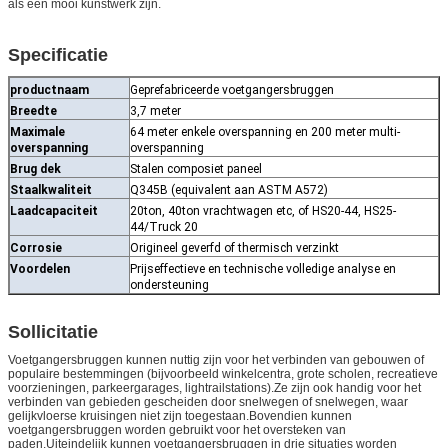
als een mooi kunstwerk zijn.
Specificatie
productnaam
Geprefabriceerde voetgangersbruggen
Breedte
3,7 meter
Maximale
64 meter enkele overspanning en 200 meter multi-
overspanning
overspanning
Brug dek
Stalen composiet paneel
Staalkwaliteit
Q345B (equivalent aan ASTM A572)
Laadcapaciteit
20ton, 40ton vrachtwagen etc, of HS20-44, HS25-
44/Truck 20
Corrosie
Origineel geverfd of thermisch verzinkt
Voordelen
Prijseffectieve en technische volledige analyse en
ondersteuning
Sollicitatie
Voetgangersbruggen kunnen nuttig zijn voor het verbinden van gebouwen of
populaire bestemmingen (bijvoorbeeld winkelcentra, grote scholen, recreatieve
voorzieningen, parkeergarages, lightrailstations).Ze zijn ook handig voor het
verbinden van gebieden gescheiden door snelwegen of snelwegen, waar
gelijkvloerse kruisingen niet zijn toegestaan.Bovendien kunnen
voetgangersbruggen worden gebruikt voor het oversteken van
paden.Uiteindelijk kunnen voetgangersbruggen in drie situaties worden