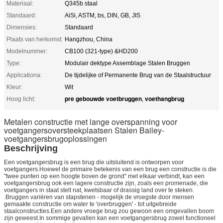
Materiaal:
Q345b staal
Standaard:
AiSi, ASTM, bs, DIN, GB, JIS
Dimensies:
Standaard
Plaats van herkomst:
Hangzhou, China
Modelnummer:
CB100 (321-type) &HD200
Type:
Modulair dektype Assemblage Stalen Bruggen
Applicationa:
De tijdelijke of Permanente Brug van de Staalstructuur
Kleur:
Wit
pre gebouwde voetbruggen
voethangbrug
Hoog licht:
,
Metalen constructie met lange overspanning voor
voetgangersoversteekplaatsen Stalen Bailey-
voetgangersbrugoplossingen
Beschrijving
Een voetgangersbrug is een brug die uitsluitend is ontworpen voor
voetgangers.Hoewel de primaire betekenis van een brug een constructie is die
"twee punten op een hoogte boven de grond" met elkaar verbindt, kan een
voetgangersbrug ook een lagere constructie zijn, zoals een promenade, die
voetgangers in staat stelt nat, kwetsbaar of drassig land over te steken.
.Bruggen variëren van stapstenen - mogelijk de vroegste door mensen
gemaakte constructie om water te 'overbruggen' - tot uitgebreide
staalconstructies.Een andere vroege brug zou gewoon een omgevallen boom
zijn geweest.In sommige gevallen kan een voetgangersbrug zowel functioneel