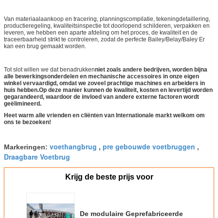
Van materiaalaankoop en tracering, planningscompilatie, tekeningdetaillering,
productieregeling, kwaliteitsinspectie tot doorlopend schilderen, verpakken en
leveren, we hebben een aparte afdeling om het proces, de kwaliteit en de
traceerbaarheid strikt te controleren, zodat de perfecte Bailey/Belay/Baley Er
kan een brug gemaakt worden.
Tot slot willen we dat benadrukken
niet zoals andere bedrijven, worden bijna
alle bewerkingsonderdelen en mechanische accessoires in onze eigen
winkel vervaardigd, omdat we zoveel prachtige machines en arbeiders in
huis hebben.Op deze manier kunnen de kwaliteit, kosten en levertijd worden
gegarandeerd, waardoor de invloed van andere externe factoren wordt
geëlimineerd.
Heet warm alle vrienden en cliënten van Internationale markt welkom om
ons te bezoeken!
voethangbrug
pre gebouwde voetbruggen
Markeringen:
,
,
Draagbare Voetbrug
Krijg de beste prijs voor
De modulaire Geprefabriceerde