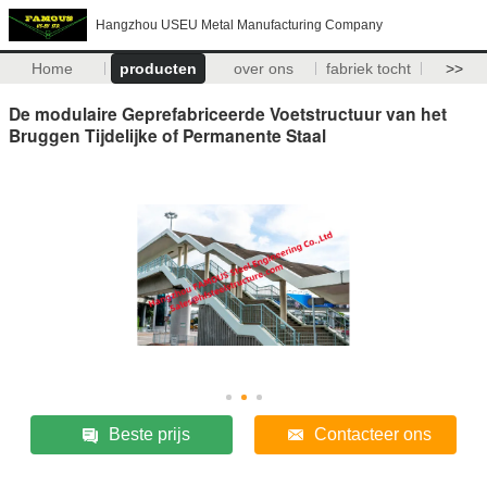
Hangzhou USEU Metal Manufacturing Company
Home
producten
over ons
fabriek tocht
>>
De modulaire Geprefabriceerde Voetstructuur van het
Bruggen Tijdelijke of Permanente Staal
Beste prijs
Contacteer ons