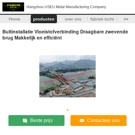
Hangzhou USEU Metal Manufacturing Company
Home
producten
over ons
fabriek tocht
>>
Bultinstallatie Vloeistofverbinding Draagbare zwevende
brug Makkelijk en efficiënt
Beste prijs
Contacteer ons