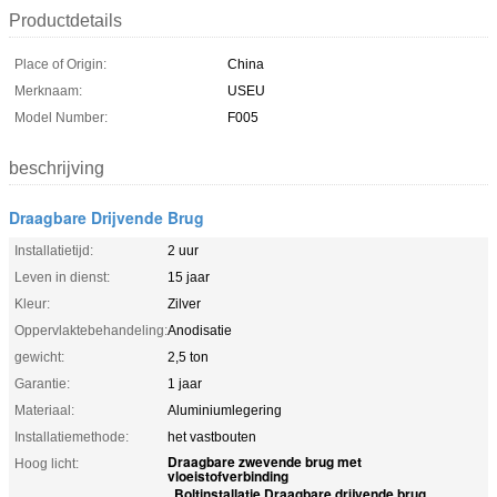
Productdetails
Place of Origin:
China
Merknaam:
USEU
Model Number:
F005
beschrijving
Draagbare Drijvende Brug
Installatietijd:
2 uur
Leven in dienst:
15 jaar
Kleur:
Zilver
Oppervlaktebehandeling:
Anodisatie
gewicht:
2,5 ton
Garantie:
1 jaar
Materiaal:
Aluminiumlegering
Installatiemethode:
het vastbouten
Draagbare zwevende brug met
Hoog licht:
vloeistofverbinding
Boltinstallatie Draagbare drijvende brug
,