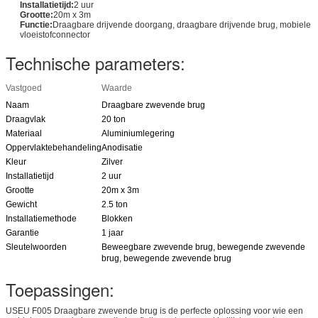
Installatietijd:
2 uur
Grootte:
20m x 3m
Functie:
Draagbare drijvende doorgang, draagbare drijvende brug, mobiele
vloeistofconnector
Technische parameters:
Vastgoed
Waarde
Naam
Draagbare zwevende brug
Draagvlak
20 ton
Materiaal
Aluminiumlegering
Oppervlaktebehandeling
Anodisatie
Kleur
Zilver
Installatietijd
2 uur
Grootte
20m x 3m
Gewicht
2.5 ton
Installatiemethode
Blokken
Garantie
1 jaar
Sleutelwoorden
Beweegbare zwevende brug, bewegende zwevende
brug, bewegende zwevende brug
Toepassingen:
USEU F005 Draagbare zwevende brug is de perfecte oplossing voor wie een