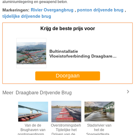
aluminiumlegering en gewapend beton.
Rivier Overgangbrug
ponton drijvende brug
Markeringen:
,
,
tijdelijke drijvende brug
Krijg de beste prijs voor
Bultinstallatie
Vloeistofverbinding Draagbare
zwevende brug Makkelijk en
efficiënt
Doorgaan
Draagbare Drijvende Brug
Meer
ité van
Van de de
Overstromingsbeheer
Stadsrivier van
Het vli
ngmuur
Brughaven van
Tijdelijke het
het de
Draagba
ele Staal
pontonvestingmuur
Drijven van de de
Spanwijdtestaal
Drijv