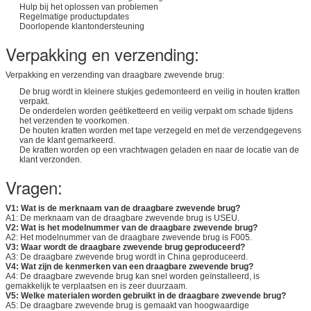
Hulp bij het oplossen van problemen
Regelmatige productupdates
Doorlopende klantondersteuning
Verpakking en verzending:
Verpakking en verzending van draagbare zwevende brug:
De brug wordt in kleinere stukjes gedemonteerd en veilig in houten kratten
verpakt.
De onderdelen worden geëtiketteerd en veilig verpakt om schade tijdens
het verzenden te voorkomen.
De houten kratten worden met tape verzegeld en met de verzendgegevens
van de klant gemarkeerd.
De kratten worden op een vrachtwagen geladen en naar de locatie van de
klant verzonden.
Vragen:
V1: Wat is de merknaam van de draagbare zwevende brug?
A1: De merknaam van de draagbare zwevende brug is USEU.
V2: Wat is het modelnummer van de draagbare zwevende brug?
A2: Het modelnummer van de draagbare zwevende brug is F005.
V3: Waar wordt de draagbare zwevende brug geproduceerd?
A3: De draagbare zwevende brug wordt in China geproduceerd.
V4: Wat zijn de kenmerken van een draagbare zwevende brug?
A4: De draagbare zwevende brug kan snel worden geïnstalleerd, is
gemakkelijk te verplaatsen en is zeer duurzaam.
V5: Welke materialen worden gebruikt in de draagbare zwevende brug?
A5: De draagbare zwevende brug is gemaakt van hoogwaardige