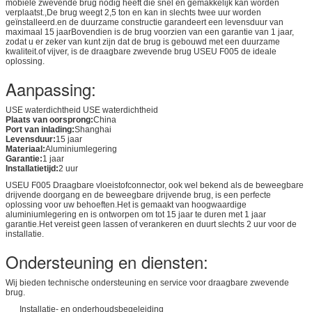
mobiele zwevende brug nodig heeft die snel en gemakkelijk kan worden
verplaatst.,De brug weegt 2,5 ton en kan in slechts twee uur worden
geïnstalleerd.en de duurzame constructie garandeert een levensduur van
maximaal 15 jaarBovendien is de brug voorzien van een garantie van 1 jaar,
zodat u er zeker van kunt zijn dat de brug is gebouwd met een duurzame
kwaliteit.of vijver, is de draagbare zwevende brug USEU F005 de ideale
oplossing.
Aanpassing:
USE waterdichtheid USE waterdichtheid
Plaats van oorsprong:
China
Port van inlading:
Shanghai
Levensduur:
15 jaar
Materiaal:
Aluminiumlegering
Garantie:
1 jaar
Installatietijd:
2 uur
USEU F005 Draagbare vloeistofconnector, ook wel bekend als de beweegbare
drijvende doorgang en de beweegbare drijvende brug, is een perfecte
oplossing voor uw behoeften.Het is gemaakt van hoogwaardige
aluminiumlegering en is ontworpen om tot 15 jaar te duren met 1 jaar
garantie.Het vereist geen lassen of verankeren en duurt slechts 2 uur voor de
installatie.
Ondersteuning en diensten:
Wij bieden technische ondersteuning en service voor draagbare zwevende
brug.
Installatie- en onderhoudsbegeleiding