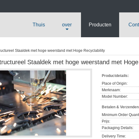
Thuis
over
Producten
Cont
ructureel Staaldek met hoge weerstand met Hoge Recyclability
tructureel Staaldek met hoge weerstand met Hoge 
Productdetails:
Place of Origin:
Merknaam:
Model Number:
Betalen & Verzende
Minimum Order Quanti
Prijs:
Packaging Details:
Delivery Time: