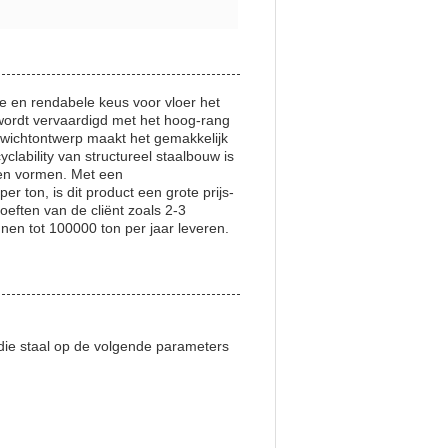
 en rendabele keus voor vloer het
t wordt vervaardigd met het hoog-rang
gewichtontwerp maakt het gemakkelijk
clability van structureel staalbouw is
 en vormen. Met een
 ton, is dit product een grote prijs-
hoeften van de cliënt zoals 2-3
nnen tot 100000 ton per jaar leveren.
ie staal op de volgende parameters