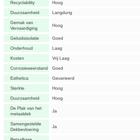
Recyclability
Hoog
Duurzaamheid
Langdurig
Gemak van
Hoog
Vervaardiging
Geluidsisolatie
Goed
Onderhoud
Laag
Kosten
Vrij Laag
Corrosieweerstand
Goed
Esthetica
Gevarieerd
Sterkte
Hoog
Duurzaamheid
Hoog
De Plak van het
Ja
metaaldek
Samengestelde
Ja
Dekbevloering
Betaalbare