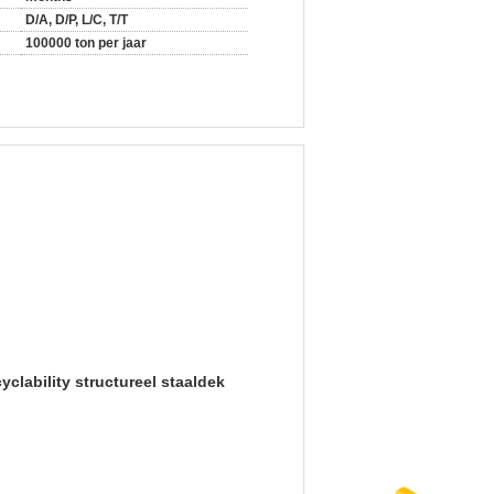
D/A, D/P, L/C, T/T
100000 ton per jaar
yclability structureel staaldek