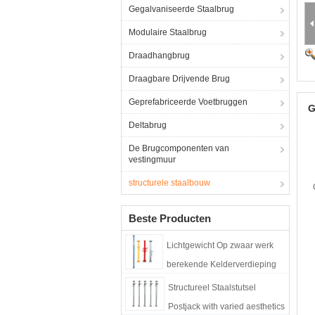
Gegalvaniseerde Staalbrug
Modulaire Staalbrug
Draadhangbrug
Draagbare Drijvende Brug
Geprefabriceerde Voetbruggen
G
Deltabrug
De Brugcomponenten van
vestingmuur
structurele staalbouw
Beste Producten
Lichtgewicht Op zwaar werk
berekende Kelderverdieping
Jack Posts High Recyclability
Structureel Staalstutsel
Postjack with varied aesthetics