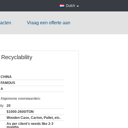
Dutch
acten
Vraag een offerte aan
Recyclability
CHINA
FAMOUS
A
n Algemene voorwaarden:
ty:
20
$1000-2600/TON
Wooden Case, Carton, Pallet, etc.
As per client's needs like 2-3
months