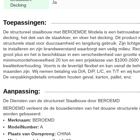
Ja
Decking
Toepassingen:
De structureel staalbouw met BEROEMDE Modela is een betrouwbare
decking, het dek van de staalvloer, en vloer het decking. Dit produc
structurele staal voor duurzaamheid en langdurig gebruik. Zijn licht
te installeren en zijn brandweerstand waarborgt een veilig milieu. Recy
groot plus en het is beschikbaar in een verscheidenheid van grootte
minimumordehoeveelheid 20 ton en een prijsklasse van $1000-2600 per
kwaliteitverhouding. Voorts is de levertijd flexibel en kan vanaf de be
maanden zijn. Wij nemen betaling via D/A, D/P, L/C, en T/T en wij ku
De verpakkingsdetails omvatten houten geval, karton, pallet, enz.
Aanpassing:
De Diensten van de structureel Staalbouw door BEROEMD
BEROEMD verleent de de bouwdiensten van het douane structurele d
worden gebaseerd:
Merknaam:
BEROEMD
ModelNumber:
A
Plaats van Oorsprong:
CHINA