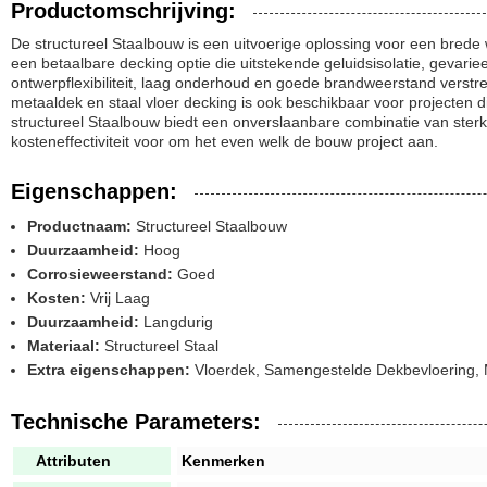
Productomschrijving:
De structureel Staalbouw is een uitvoerige oplossing voor een brede
een betaalbare decking optie die uitstekende geluidsisolatie, gevarie
ontwerpflexibiliteit, laag onderhoud en goede brandweerstand verstr
metaaldek en staal vloer decking is ook beschikbaar voor projecten di
structureel Staalbouw biedt een onverslaanbare combinatie van ster
kosteneffectiviteit voor om het even welk de bouw project aan.
Eigenschappen:
Productnaam:
Structureel Staalbouw
Duurzaamheid:
Hoog
Corrosieweerstand:
Goed
Kosten:
Vrij Laag
Duurzaamheid:
Langdurig
Materiaal:
Structureel Staal
Extra eigenschappen:
Vloerdek, Samengestelde Dekbevloering, 
Technische Parameters:
Attributen
Kenmerken