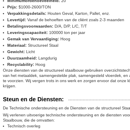
Minimumordehoeveelheid:
20
Prijs:
$1000-2600/TON
Verpakkingsdetails:
Houten Geval, Karton, Pallet, enz.
Levertijd:
Vanaf de behoeften van de cliënt zoals 2-3 maanden
Betalingsvoorwaarden:
D/A, D/P, L/C, T/T
Leveringscapaciteit:
100000 ton per jaar
Gemak van Vervaardiging:
Hoog
Materiaal:
Structureel Staal
Gewicht:
Licht
Duurzaamheid:
Langdurig
Recyclability:
Hoog
Onze diensten van de structureel staalbouw gebruiken overzichtstec
van het metaaldek, samengestelde plak, samengesteld vloerdek, en 
te voorzien. Wij vergen trots in ons werk en zorgen ervoor dat onze 
krijgen.
Steun en de Diensten:
De Technische ondersteuning en de Diensten van de structureel Sta
Wij verlenen uitvoerige technische ondersteuning en de diensten voo
Staalbouw, die de omvatten:
Technisch overleg