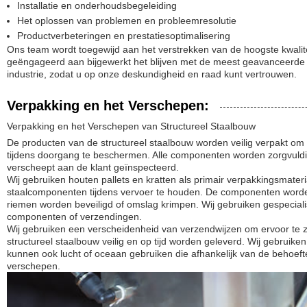
Installatie en onderhoudsbegeleiding
Het oplossen van problemen en probleemresolutie
Productverbeteringen en prestatiesoptimalisering
Ons team wordt toegewijd aan het verstrekken van de hoogste kwalitei
geëngageerd aan bijgewerkt het blijven met de meest geavanceerde 
industrie, zodat u op onze deskundigheid en raad kunt vertrouwen.
Verpakking en het Verschepen:
Verpakking en het Verschepen van Structureel Staalbouw
De producten van de structureel staalbouw worden veilig verpakt o
tijdens doorgang te beschermen. Alle componenten worden zorgvuldi
verscheept aan de klant geïnspecteerd.
Wij gebruiken houten pallets en kratten als primair verpakkingsmater
staalcomponenten tijdens vervoer te houden. De componenten worden
riemen worden beveiligd of omslag krimpen. Wij gebruiken gespeciali
componenten of verzendingen.
Wij gebruiken een verscheidenheid van verzendwijzen om ervoor te 
structureel staalbouw veilig en op tijd worden geleverd. Wij gebruike
kunnen ook lucht of oceaan gebruiken die afhankelijk van de behoef
verschepen.