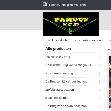
Honesty.tomi@hotmail.com
Thuis
Producten
structurele staalbouw
St
Alle producten
S
Stalen Bailey brug
De militaire Brug van Vestingmuur
structureel staalbrug
De Brugcomité van vestingmuur
prefabstaalstructuren
stalen truss brug
De Brug van de staalKokerbalk