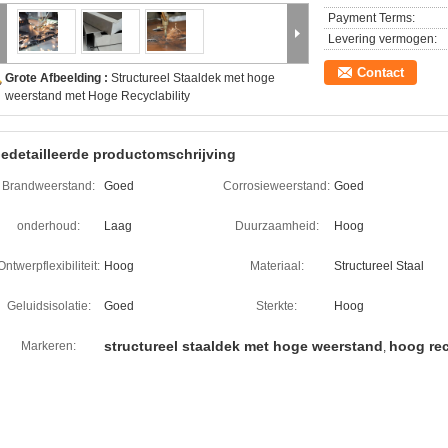
Payment Terms:
Levering vermogen:
Contact
Grote Afbeelding :
Structureel Staaldek met hoge
weerstand met Hoge Recyclability
edetailleerde productomschrijving
Brandweerstand:
Goed
Corrosieweerstand:
Goed
onderhoud:
Laag
Duurzaamheid:
Hoog
Ontwerpflexibiliteit:
Hoog
Materiaal:
Structureel Staal
Geluidsisolatie:
Goed
Sterkte:
Hoog
structureel staaldek met hoge weerstand
hoog rec
Markeren:
,