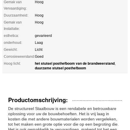
Gemak van
Hoog
Vervaardiging:
Duurzaamheid:
Hoog
Gemak van
Hoog
Installatie:
esthetica:
gevarieerd
onderhoud:
Laag
Gewicht:
Licht
Corrosieweerstand:
Goed
het stutsel posthefboom van de brandweerstand
Hoog licht:
,
duurzame stutsel posthefboom
Productomschrijving:
De structureel Staalbouw is een rendabele en betrouwbare
oplossing voor uw de bouwbehoeften. Het is vrij laag in
kosten die met andere bouwmaterialen worden vergeleken,
tot het maken een grote optie voor die op een begroting die.
Het is ook gemakkelijk te vervaardigen, makend tot het een