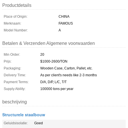
Productdetails
Place of Origin:
CHINA
Merknaam:
FAMOUS
Model Number:
A
Betalen & Verzenden Algemene voorwaarden
Min Order:
20
Prijs:
$1000-2600/TON
Packaging:
Wooden Case, Carton, Pallet, etc.
Delivery Time:
As per client's needs like 2-3 months
Payment Terms:
D/A, D/P, L/C, T/T
Supply Ability:
100000 tons per year
beschrijving
Structurele staalbouw
Geluidsisolatie:
Goed