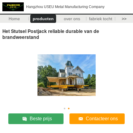
Hangzhou USEU Metal Manufacturing Company
Home
producten
over ons
fabriek tocht
>>
Het Stutsel Postjack reliable durable van de
brandweerstand
Beste prijs
Contacteer ons