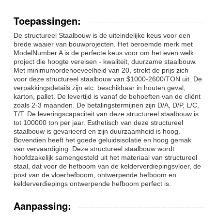
Toepassingen:
De structureel Staalbouw is de uiteindelijke keus voor een
brede waaier van bouwprojecten. Het beroemde merk met
ModelNumber A is de perfecte keus voor om het even welk
project die hoogte vereisen - kwaliteit, duurzame staalbouw.
Met minimumordehoeveelheid van 20, strekt de prijs zich
voor deze structureel staalbouw van $1000-2600/TON uit. De
verpakkingsdetails zijn etc. beschikbaar in houten geval,
karton, pallet. De levertijd is vanaf de behoeften van de cliënt
zoals 2-3 maanden. De betalingstermijnen zijn D/A, D/P, L/C,
T/T. De leveringscapaciteit van deze structureel staalbouw is
tot 100000 ton per jaar. Esthetisch van deze structureel
staalbouw is gevarieerd en zijn duurzaamheid is hoog.
Bovendien heeft het goede geluidsisolatie en hoog gemak
van vervaardiging. Deze structureel staalbouw wordt
hoofdzakelijk samengesteld uit het materiaal van structureel
staal, dat voor de hefboom van de kelderverdiepingsvloer, de
post van de vloerhefboom, ontwerpende hefboom en
kelderverdiepings ontwerpende hefboom perfect is.
Aanpassing: