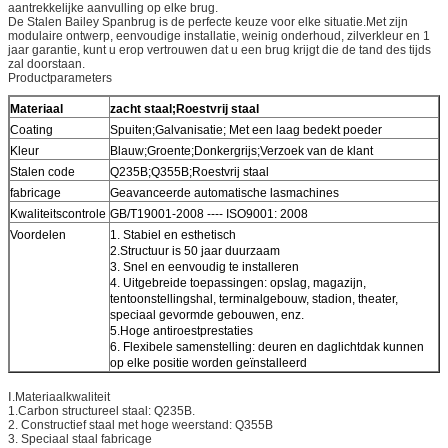
aantrekkelijke aanvulling op elke brug.
De Stalen Bailey Spanbrug is de perfecte keuze voor elke situatie.Met zijn
modulaire ontwerp, eenvoudige installatie, weinig onderhoud, zilverkleur en 1
jaar garantie, kunt u erop vertrouwen dat u een brug krijgt die de tand des tijds
zal doorstaan.
Productparameters
Materiaal
zacht staal;Roestvrij staal
Coating
Spuiten;Galvanisatie; Met een laag bedekt poeder
Kleur
Blauw;Groente;Donkergrijs;Verzoek van de klant
Stalen code
Q235B;Q355B;Roestvrij staal
fabricage
Geavanceerde automatische lasmachines
Kwaliteitscontrole
GB/T19001-2008 ---- ISO9001: 2008
Voordelen
1. Stabiel en esthetisch
2.Structuur is 50 jaar duurzaam
3. Snel en eenvoudig te installeren
4. Uitgebreide toepassingen: opslag, magazijn,
tentoonstellingshal, terminalgebouw, stadion, theater,
speciaal gevormde gebouwen, enz.
5.Hoge antiroestprestaties
6. Flexibele samenstelling: deuren en daglichtdak kunnen
op elke positie worden geïnstalleerd
Ⅰ.Materiaalkwaliteit
1.Carbon structureel staal: Q235B.
2. Constructief staal met hoge weerstand: Q355B
3. Speciaal staal fabricage