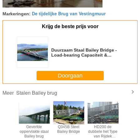
De tijdelijke Brug van Vestingmuur
Markeringen:
Krijg de beste prijs voor
Duurzaam Staal Bailey Bridge -
Load-bearing Capaciteit &
Gemakkelijke Opstelling
Doorgaan
Stalen Bailey brug
Meer
vensduur
Geverfde
Q345B Steel
HD200 de
Aangep
iley brug
oppervlakte staal
Bailey Bridge
dubbele het Type
ontwerp 
Bailey brug
van Rijdek
Bailey B