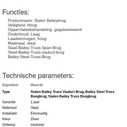
Functies:
Productnaam: Stalen Baileybrug
Veiligheid: Hoog
Oppervlaktebehandeling: gegalvaniseerd
Onderhoud: Laag
Laadvermogen: hoog
Materiaal: staal
Staal-Bailey-Truss-Span-Brug
Steel-Bailey-Truss-viaduct-brug
Bailey-Steel-Truss-Brug
Technische parameters:
Eigendom
Waarde
Type
Stalen Bailey Truss Viaduct Brug, Bailey Steel Truss
Boogbrug, Stalen Bailey Truss Boogbrug
Garantie
1 jaar
Materiaal
Staal
Installatie
Eenvoudig
Kleur
Zilver
Ontwerp
modulair