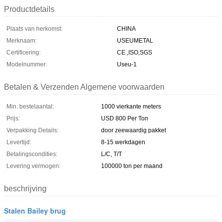
Productdetails
Plaats van herkomst:
CHINA
Merknaam:
USEUMETAL
Certificering:
CE ,ISO,SGS
Modelnummer:
Useu-1
Betalen & Verzenden Algemene voorwaarden
Min. bestelaantal:
1000 vierkante meters
Prijs:
USD 800 Per Ton
Verpakking Details:
door zeewaardig pakket
Levertijd:
8-15 werkdagen
Betalingscondities:
L/C, T/T
Levering vermogen:
100000 ton per maand
beschrijving
Stalen Bailey brug