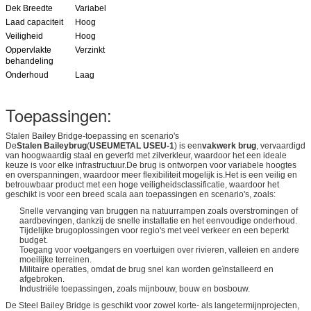
Dek Breedte
Variabel
Laad capaciteit
Hoog
Veiligheid
Hoog
Oppervlakte
Verzinkt
behandeling
Onderhoud
Laag
Toepassingen:
Stalen Bailey Bridge-toepassing en scenario's
De
Stalen Baileybrug
(
USEUMETAL USEU-1
) is een
vakwerk brug
, vervaardigd
van hoogwaardig staal en geverfd met zilverkleur, waardoor het een ideale
keuze is voor elke infrastructuur.De brug is ontworpen voor variabele hoogtes
en overspanningen, waardoor meer flexibiliteit mogelijk is.Het is een veilig en
betrouwbaar product met een hoge veiligheidsclassificatie, waardoor het
geschikt is voor een breed scala aan toepassingen en scenario's, zoals:
Snelle vervanging van bruggen na natuurrampen zoals overstromingen of
aardbevingen, dankzij de snelle installatie en het eenvoudige onderhoud.
Tijdelijke brugoplossingen voor regio's met veel verkeer en een beperkt
budget.
Toegang voor voetgangers en voertuigen over rivieren, valleien en andere
moeilijke terreinen.
Militaire operaties, omdat de brug snel kan worden geïnstalleerd en
afgebroken.
Industriële toepassingen, zoals mijnbouw, bouw en bosbouw.
De Steel Bailey Bridge is geschikt voor zowel korte- als langetermijnprojecten,