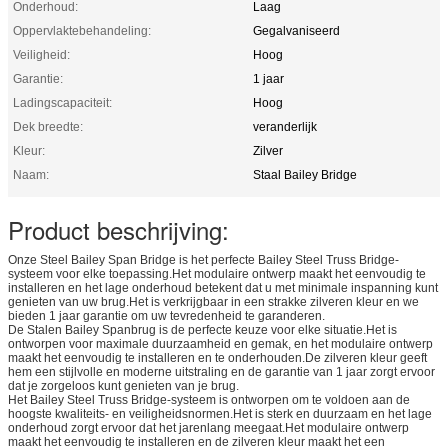
Onderhoud:
Laag
Oppervlaktebehandeling:
Gegalvaniseerd
Veiligheid:
Hoog
Garantie:
1 jaar
Ladingscapaciteit:
Hoog
Dek breedte:
veranderlijk
Kleur:
Zilver
Naam:
Staal Bailey Bridge
Product beschrijving:
Onze Steel Bailey Span Bridge is het perfecte Bailey Steel Truss Bridge-
systeem voor elke toepassing.Het modulaire ontwerp maakt het eenvoudig te
installeren en het lage onderhoud betekent dat u met minimale inspanning kunt
genieten van uw brug.Het is verkrijgbaar in een strakke zilveren kleur en we
bieden 1 jaar garantie om uw tevredenheid te garanderen.
De Stalen Bailey Spanbrug is de perfecte keuze voor elke situatie.Het is
ontworpen voor maximale duurzaamheid en gemak, en het modulaire ontwerp
maakt het eenvoudig te installeren en te onderhouden.De zilveren kleur geeft
hem een ​​stijlvolle en moderne uitstraling en de garantie van 1 jaar zorgt ervoor
dat je zorgeloos kunt genieten van je brug.
Het Bailey Steel Truss Bridge-systeem is ontworpen om te voldoen aan de
hoogste kwaliteits- en veiligheidsnormen.Het is sterk en duurzaam en het lage
onderhoud zorgt ervoor dat het jarenlang meegaat.Het modulaire ontwerp
maakt het eenvoudig te installeren en de zilveren kleur maakt het een