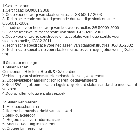
ⅡKwaliteitsnorm
1.Certificaat: ISO9001:2008
2.Code voor ontwerp van staalconstructie: GB 50017-2003
3. Technische code van koudgevormde dunwandige staalconstructie:
GB50018-2002
4. Laadcode voor het ontwerp van bouwconstructies.GB 50009-2006
5. Constructiekwaliteitsacceptatie van staal: GB50205-2001
6.Code voor ontwerp, constructie en acceptatie van hoge sterkte voor
staalconstructie, JGJ82-2011
7. Technische specificatie voor het lassen van staalconstructies: JGJ 81-2002
8. Technische specificatie voor staalconstructies van hoge gebouwen: (JGJ99-
98)
Ⅲ.Structuur montage
1.Stalen kader:
Component: H-kolom, H-balk & C/Z-gording
Verbinding van staalconstructiemethode: lassen, vastgebout
2. Oppervlaktebehandeling: schilderen, gegalvaniseerd
3.Roof &Wall: gekleurde stalen tegels of gekleurd stalen sandwichpaneel vanaf
verzoek
4.Doors: rollen of duwen, als verzoek
IV.Stalen kenmerken
1. Milieubescherming
2.Hogere betrouwbaarheid van staalwerk
3.Sterk quakeproof
4. Hogere mate van industrialisatie
5. Snel nauwkeurig te monteren
6. Grotere binnenruimte