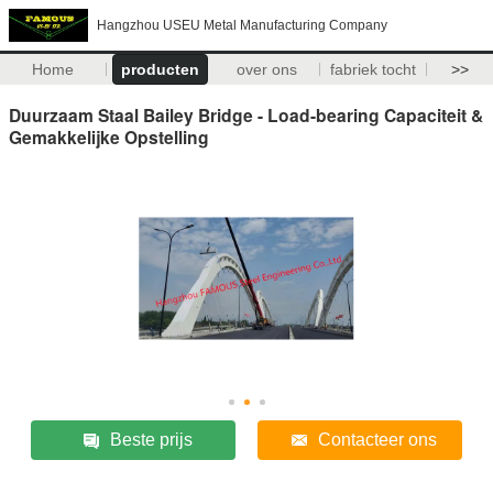
Hangzhou USEU Metal Manufacturing Company
Home
producten
over ons
fabriek tocht
>>
Duurzaam Staal Bailey Bridge - Load-bearing Capaciteit &
Gemakkelijke Opstelling
Beste prijs
Contacteer ons