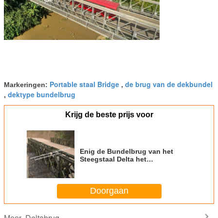
Portable staal Bridge
de brug van de dekbundel
Markeringen:
,
dektype bundelbrug
,
Krijg de beste prijs voor
Enig de Bundelbrug van het
Steegstaal Delta het
Overbruggen de
Ladingsvermogen van de
Oplossings Volledig Weg
Doorgaan
Deltabrug