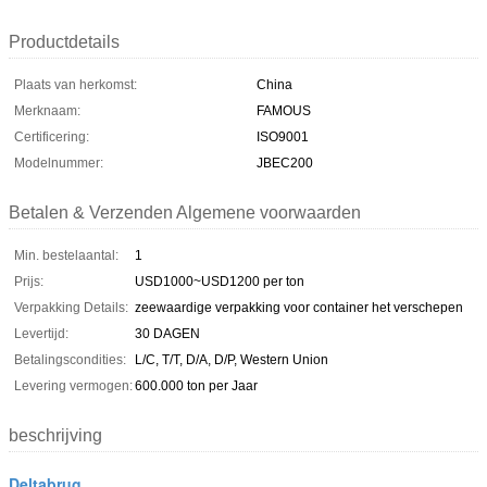
Productdetails
Plaats van herkomst:
China
Merknaam:
FAMOUS
Certificering:
ISO9001
Modelnummer:
JBEC200
Betalen & Verzenden Algemene voorwaarden
Min. bestelaantal:
1
Prijs:
USD1000~USD1200 per ton
Verpakking Details:
zeewaardige verpakking voor container het verschepen
Levertijd:
30 DAGEN
Betalingscondities:
L/C, T/T, D/A, D/P, Western Union
Levering vermogen:
600.000 ton per Jaar
beschrijving
Deltabrug