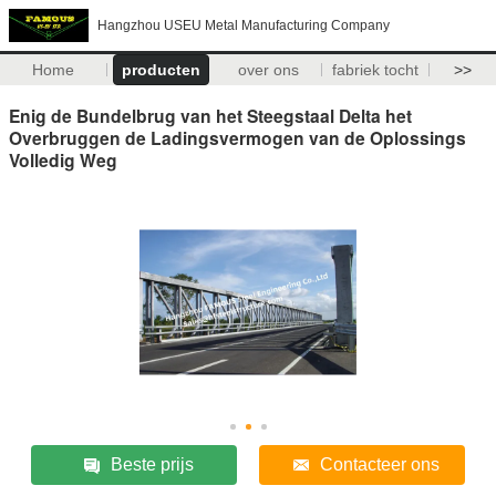
Hangzhou USEU Metal Manufacturing Company
Home
producten
over ons
fabriek tocht
>>
Enig de Bundelbrug van het Steegstaal Delta het
Overbruggen de Ladingsvermogen van de Oplossings
Volledig Weg
Beste prijs
Contacteer ons