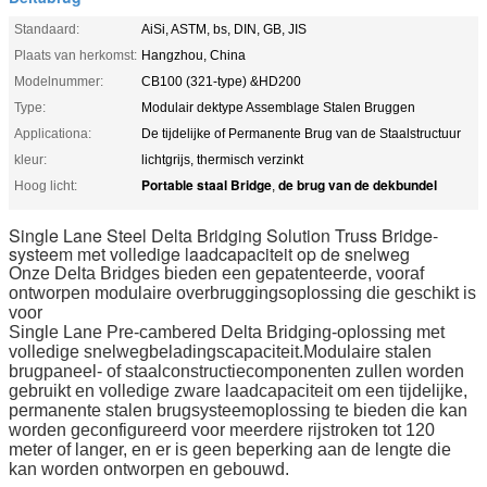
Standaard:
AiSi, ASTM, bs, DIN, GB, JIS
Plaats van herkomst:
Hangzhou, China
Modelnummer:
CB100 (321-type) &HD200
Type:
Modulair dektype Assemblage Stalen Bruggen
Applicationa:
De tijdelijke of Permanente Brug van de Staalstructuur
kleur:
lichtgrijs, thermisch verzinkt
Portable staal Bridge
de brug van de dekbundel
Hoog licht:
,
Single Lane Steel Delta Bridging Solution Truss Bridge-
systeem met volledige laadcapaciteit op de snelweg
Onze Delta Bridges bieden een gepatenteerde, vooraf
ontworpen modulaire overbruggingsoplossing die geschikt is
voor
Single Lane Pre-cambered Delta Bridging-oplossing met
volledige snelwegbeladingscapaciteit.Modulaire stalen
brugpaneel- of staalconstructiecomponenten zullen worden
gebruikt en volledige zware laadcapaciteit om een ​​tijdelijke,
permanente stalen brugsysteemoplossing te bieden die kan
worden geconfigureerd voor meerdere rijstroken tot 120
meter of langer, en er is geen beperking aan de lengte die
kan worden ontworpen en gebouwd.