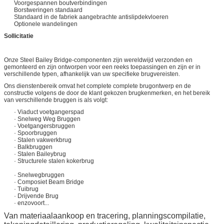
Voorgespannen boutverbindingen
Borstweringen standaard
Standaard in de fabriek aangebrachte antislipdekvloeren
Optionele wandelingen
Sollicitatie
Onze Steel Bailey Bridge-componenten zijn wereldwijd verzonden en
gemonteerd en zijn ontworpen voor een reeks toepassingen en zijn er in
verschillende typen, afhankelijk van uw specifieke brugvereisten.
Ons dienstenbereik omvat het complete complete brugontwerp en de
constructie volgens de door de klant gekozen brugkenmerken, en het bereik
van verschillende bruggen is als volgt:
· Viaduct voetgangerspad
· Snelweg Weg Bruggen
· Voetgangersbruggen
· Spoorbruggen
· Stalen vakwerkbrug
· Balkbruggen
· Stalen Baileybrug
· Structurele stalen kokerbrug
· Snelwegbruggen
· Composiet Beam Bridge
· Tuibrug
· Drijvende Brug
· enzovoort...
Van materiaalaankoop en tracering, planningscompilatie,