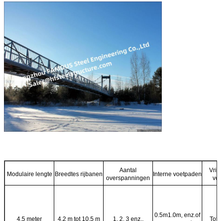
Aantal
Vrij
Modulaire lengte
Breedtes rijbanen
Interne voetpaden
overspanningen
vo
0.5m1.0m, enz.of
4,5 meter
4,2 m tot 10,5 m
1, 2, 3 enz..
Tot 