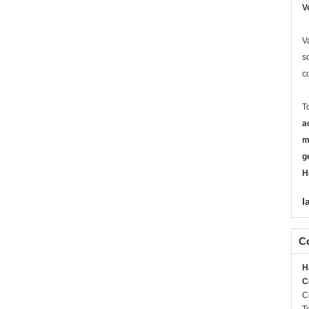
V
V
s
c
T
a
m
g
H
l
C
H
C
C