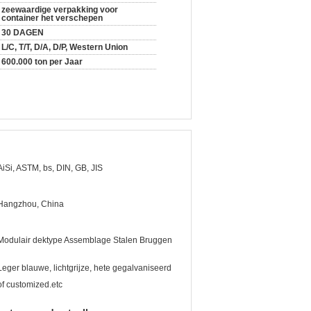
zeewaardige verpakking voor
container het verschepen
30 DAGEN
L/C, T/T, D/A, D/P, Western Union
600.000 ton per Jaar
AiSi, ASTM, bs, DIN, GB, JIS
Hangzhou, China
Modulair dektype Assemblage Stalen Bruggen
Leger blauwe, lichtgrijze, hete gegalvaniseerd
of customized.etc