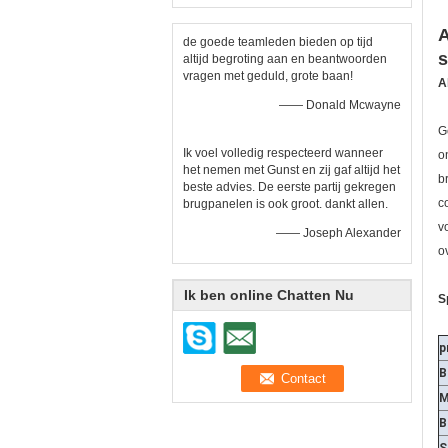
A
de goede teamleden bieden op tijd
s
altijd begroting aan en beantwoorden
vragen met geduld, grote baan!
A
—— Donald Mcwayne
G
Ik voel volledig respecteerd wanneer
o
het nemen met Gunst en zij gaf altijd het
b
beste advies. De eerste partij gekregen
c
brugpanelen is ook groot. dankt allen.
v
—— Joseph Alexander
o
Ik ben online Chatten Nu
S
p
B
M
B