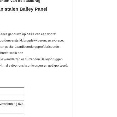
nten van de staalbrug
 stalen Bailey Panel
plekke gebouwd op basis van een vooraf
oordenversterkt, brugdekvloeren, swaybrace,
p van gestandaardiseerde geprefabriceerde
breed scala aan
le waarde zijn er duizenden Bailey-bruggen
4 m die door ons is ontworpen en geëxporteerd.
verspanning ava.