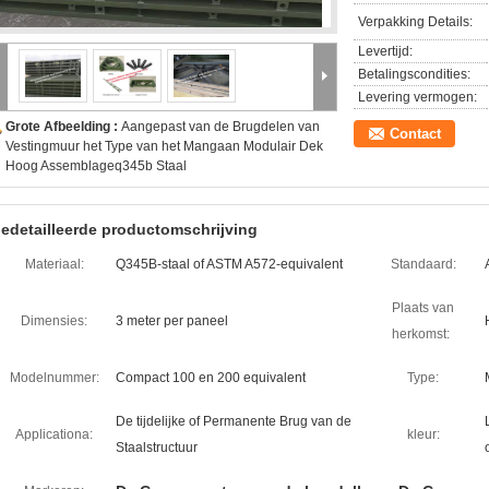
Verpakking Details:
Levertijd:
Betalingscondities:
Levering vermogen:
Grote Afbeelding :
Aangepast van de Brugdelen van
Contact
Vestingmuur het Type van het Mangaan Modulair Dek
Hoog Assemblageq345b Staal
edetailleerde productomschrijving
Materiaal:
Q345B-staal of ASTM A572-equivalent
Standaard:
Plaats van
Dimensies:
3 meter per paneel
herkomst:
Modelnummer:
Compact 100 en 200 equivalent
Type:
De tijdelijke of Permanente Brug van de
Applicationa:
kleur:
Staalstructuur