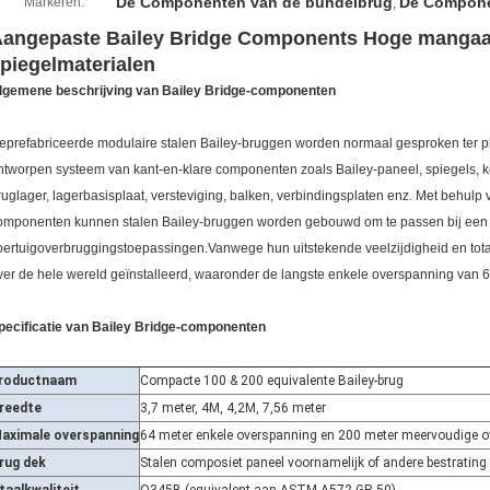
De Componenten van de bundelbrug
De Compone
Markeren:
,
angepaste Bailey Bridge Components Hoge mangaan
piegelmaterialen
lgemene beschrijving van Bailey Bridge-componenten
eprefabriceerde modulaire stalen Bailey-bruggen worden normaal gesproken ter 
ntworpen systeem van kant-en-klare componenten zoals Bailey-paneel, spiegels, k
ruglager, lagerbasisplaat, versteviging, balken, verbindingsplaten enz. Met behul
omponenten kunnen stalen Bailey-bruggen worden gebouwd om te passen bij een 
oertuigoverbruggingstoepassingen.Vanwege hun uitstekende veelzijdigheid en tota
ver de hele wereld geïnstalleerd, waaronder de langste enkele overspanning van 6
pecificatie van Bailey Bridge-componenten
roductnaam
Compacte 100 & 200 equivalente Bailey-brug
reedte
3,7 meter, 4M, 4,2M, 7,56 meter
aximale overspanning
64 meter enkele overspanning en 200 meter meervoudige o
rug dek
Stalen composiet paneel voornamelijk of andere bestrating