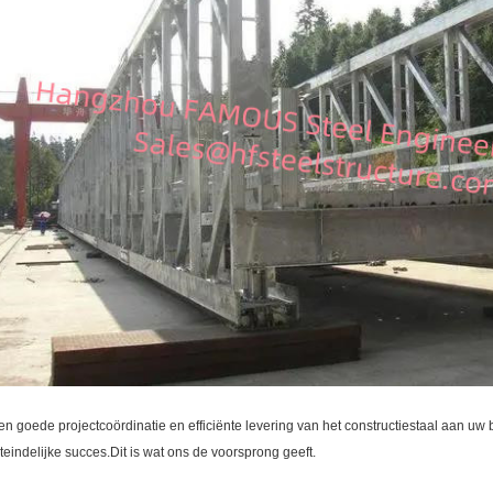
en goede projectcoördinatie en efficiënte levering van het constructiestaal aan uw b
iteindelijke succes.Dit is wat ons de voorsprong geeft.