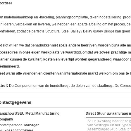
oordeel
an materiaalaankoop en -tracering, planningscompilatie, tekeningdetaillering, produ
childeren, verpakken en leveren, we hebben een aparte afdeling om het proces, de kw
ontroleren, zodat de perfecte Structural Steel Bailey / Belay /Baley Bridge kan go
ot slot willen we dat benadrukken
niet zoals andere bedrijven, worden bijna alle
ccessoires in onze eigen werkplaats vervaardigd, omdat we zoveel prachtige m
anier kunnen de kwaliteit, kosten en levertijd worden gegarandeerd, waardoor 
eëlimineerd.
eet warm alle vrienden en cliënten van Internationale markt welkom om ons te
,
,
abel:
De Componenten van de bundelbrug
de delen van de staalbrug
De Compon
ontactgegevens
angzhou USEU Metal Manufacturing
Direct Stuur uw aanvraag 
ompany
ontactpersoon:
Manager