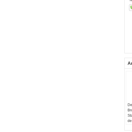
Te
A
De
Br
St
de
va
Be