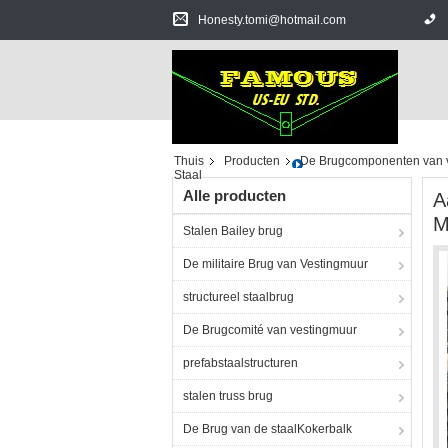
Honesty.tomi@hotmail.com
Thuis
Producten
De Brugcomponenten van 
Staal
Alle producten
A
M
Stalen Bailey brug
De militaire Brug van Vestingmuur
structureel staalbrug
De Brugcomité van vestingmuur
prefabstaalstructuren
stalen truss brug
De Brug van de staalKokerbalk