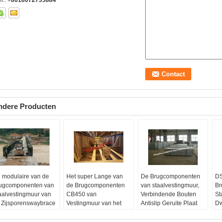
l.:
+8618072735884
ndere Producten
 modulaire van de
Het super Lange van
De Brugcomponenten
DS
ugcomponenten van
de Brugcomponenten
van staalvestingmuur,
Br
aalvestingmuur van
CB450 van
Verbindende Bouten
St
 Zijsporenswaybrace
Vestingmuur van het
Antislip Geruite Plaat
Dw
n het
Spanwijdtestaal de
Met hoge weerstand
Q3
ëindigenposten Brug
anti-Scheerbeurt
Standaard:
AiSi, ASTM,
le