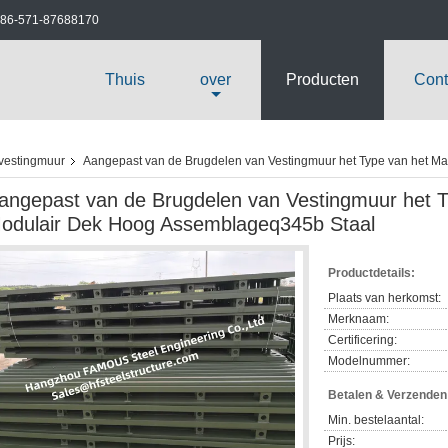
86-571-87688170
Thuis
over
Producten
Cont
vestingmuur
Aangepast van de Brugdelen van Vestingmuur het Type van het 
angepast van de Brugdelen van Vestingmuur het 
odulair Dek Hoog Assemblageq345b Staal
Productdetails:
Plaats van herkomst:
Merknaam:
Certificering:
Modelnummer:
Betalen & Verzende
Min. bestelaantal:
Prijs: