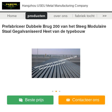
Hangzhou USEU Metal Manufacturing Company
Home
producten
over ons
fabriek tocht
>>
Prefabriceer Dubbele Brug 200 van het Steeg Modulaire
Staal Gegalvaniseerd Heet van de typebouw
Beste prijs
Contacteer ons