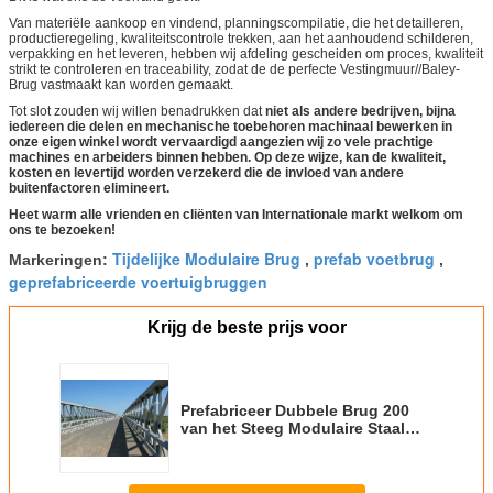
Van materiële aankoop en vindend, planningscompilatie, die het detailleren,
productieregeling, kwaliteitscontrole trekken, aan het aanhoudend schilderen,
verpakking en het leveren, hebben wij afdeling gescheiden om proces, kwaliteit
strikt te controleren en traceability, zodat de de perfecte Vestingmuur//Baley-
Brug vastmaakt kan worden gemaakt.
Tot slot zouden wij willen benadrukken dat
niet als andere bedrijven, bijna
iedereen die delen en mechanische toebehoren machinaal bewerken in
onze eigen winkel wordt vervaardigd aangezien wij zo vele prachtige
machines en arbeiders binnen hebben. Op deze wijze, kan de kwaliteit,
kosten en levertijd worden verzekerd die de invloed van andere
buitenfactoren elimineert.
Heet warm alle vrienden en cliënten van Internationale markt welkom om
ons te bezoeken!
Tijdelijke Modulaire Brug
prefab voetbrug
Markeringen:
,
,
geprefabriceerde voertuigbruggen
Krijg de beste prijs voor
Prefabriceer Dubbele Brug 200
van het Steeg Modulaire Staal
Gegalvaniseerd Heet van de
typebouw