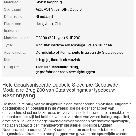
Materiaal:
Stalen loopbrug
Standaard:
AiSi, ASTM, bs, DIN, GB, JIS
Dimensies:
Standaard
Plaats van
Hangzhou, China
herkomst:
Modelnummer:
CB100 (321-type) &HD200
Type:
Modulair dektype Assemblage Stalen Bruggen
Applicationa:
De tijdelijke of Permanente Brug van de Staalstructuur
Kleur:
lichtgrijs, thermisch verzinkt
Tijdelijke Modulaire Brug
Hoog licht:
,
geprefabriceerde voertuigbruggen
Hete Gegalvaniseerde Dubbele Steeg pre-Gebouwde
Modulaire Brug 200 van Staalvestingmuur typebouw
Beschrijving
De modulaire brug van vestingmuur is een standaardbrugmateriaal, uitgebreid
goedgekeurd en populairst in de wereld, die de eigenschappen van
eenvoudige structuur bezit, geschikt vervoer, snelle bouw en het gemakkelijke
demonteren, terwijl het hebben van het voordeel van zware ladingscapaciteit,
grote stabiliteit en het lange moeheidsleven voor een alternatieve spanwijdte,
het laden capaciteit en mengselvorm die allerlei Tijdelijke Bruggen,
Noodsituatiebruggen en Vaste Bruggen kunnen oprichten. Gebruikend het
brugmateriaal, kunnen de hangbruggen van gevarieerde spanwijdte worden