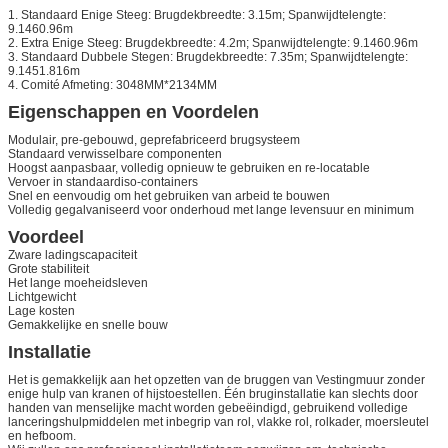
1. Standaard Enige Steeg: Brugdekbreedte: 3.15m; Spanwijdtelengte:
9.1460.96m
2. Extra Enige Steeg: Brugdekbreedte: 4.2m; Spanwijdtelengte: 9.1460.96m
3. Standaard Dubbele Stegen: Brugdekbreedte: 7.35m; Spanwijdtelengte:
9.1451.816m
4. Comité Afmeting: 3048MM*2134MM
Eigenschappen en Voordelen
Modulair, pre-gebouwd, geprefabriceerd brugsysteem
Standaard verwisselbare componenten
Hoogst aanpasbaar, volledig opnieuw te gebruiken en re-locatable
Vervoer in standaardiso-containers
Snel en eenvoudig om het gebruiken van arbeid te bouwen
Volledig gegalvaniseerd voor onderhoud met lange levensuur en minimum
Voordeel
Zware ladingscapaciteit
Grote stabiliteit
Het lange moeheidsleven
Lichtgewicht
Lage kosten
Gemakkelijke en snelle bouw
Installatie
Het is gemakkelijk aan het opzetten van de bruggen van Vestingmuur zonder
enige hulp van kranen of hijstoestellen. Één bruginstallatie kan slechts door
handen van menselijke macht worden gebeëindigd, gebruikend volledige
lanceringshulpmiddelen met inbegrip van rol, vlakke rol, rolkader, moersleutel
en hefboom.