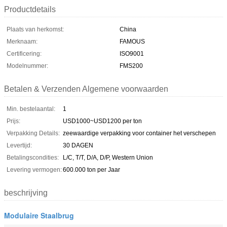
Productdetails
Plaats van herkomst:
China
Merknaam:
FAMOUS
Certificering:
ISO9001
Modelnummer:
FMS200
Betalen & Verzenden Algemene voorwaarden
Min. bestelaantal:
1
Prijs:
USD1000~USD1200 per ton
Verpakking Details:
zeewaardige verpakking voor container het verschepen
Levertijd:
30 DAGEN
Betalingscondities:
L/C, T/T, D/A, D/P, Western Union
Levering vermogen:
600.000 ton per Jaar
beschrijving
Modulaire Staalbrug