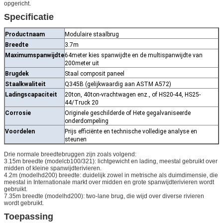
opgericht.
Specificatie
Productnaam
Modulaire staalbrug
Breedte
3.7m
Maximumspanwijdte
64meter kies spanwijdte en de multispanwijdte van
200meter uit
Brugdek
Staal composit paneel
Staalkwaliteit
Q345B (gelijkwaardig aan ASTM A572)
Ladingscapaciteit
20ton, 40ton-vrachtwagen enz., of HS20-44, HS25-
44/Truck 20
Corrosie
Originele geschilderde of Hete gegalvaniseerde
onderdompeling
Voordelen
Prijs efficiënte en technische volledige analyse en
steunen
Drie normale breedtebruggen zijn zoals volgend:
3.15m breedte (modelcb100/321): lichtgewicht en lading, meestal gebruikt over
midden of kleine spanwijdterivieren.
4.2m (modelhd200) breedte: duidelijk zowel in metrische als duimdimensie, die
meestal in Internationale markt over midden en grote spanwijdterivieren wordt
gebruikt.
7.35m breedte (modelhd200): two-lane brug, die wijd over diverse rivieren
wordt gebruikt.
Toepassing