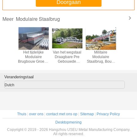
Doorgaan
Modulaire Staalbrug
Meer
ire het
Het tijdelijke
Van het wegstaal
Militaire
Kies de
rug van
Modulaire
Draagbare Pre
Modulaire
van de
muur, de
Brugbouw Groene
Gebouwde
Staalbrug, Bouw
Brugverva
te
Schilderen/HDG-
Q345B Duurzame
pre-Gebouwde
van h
niseerde
Oppervlakte Hoge
Industrieel van de
Prefab Voetbrug
Spanwi
lijke
Prestaties
de Structuurbrug
over Rivier
Modulaire
Veranderingstaal
nente
Het
ie van de
Gegalvan
Dutch
lbrug
Geschil
Behandeli
Thuis
|
over ons
|
contact met ons op
|
Sitemap
|
Privacy Policy
Desktopmening
Copyright © 2019 - 2026 Hangzhou USEU Metal Manufacturing Company.
All rights reserved.