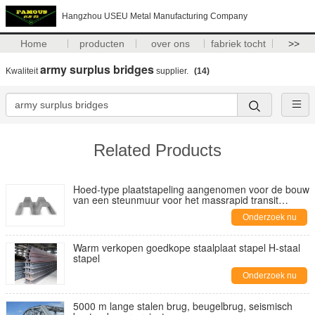
Hangzhou USEU Metal Manufacturing Company
Home
producten
over ons
fabriek tocht
>>
army surplus bridges
Kwaliteit
supplier.
(14)
Related Products
Hoed-type plaatstapeling aangenomen voor de bouw
van een steunmuur voor het massrapid transit
systeem (MRT)
Onderzoek nu
Warm verkopen goedkope staalplaat stapel H-staal
stapel
Onderzoek nu
5000 m lange stalen brug, beugelbrug, seismisch