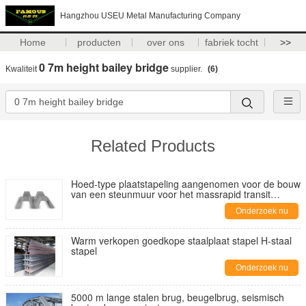
Hangzhou USEU Metal Manufacturing Company
Home
producten
over ons
fabriek tocht
>>
0 7m height bailey bridge
Kwaliteit
supplier.
(6)
Related Products
Hoed-type plaatstapeling aangenomen voor de bouw
van een steunmuur voor het massrapid transit
systeem (MRT)
Onderzoek nu
Warm verkopen goedkope staalplaat stapel H-staal
stapel
Onderzoek nu
5000 m lange stalen brug, beugelbrug, seismisch